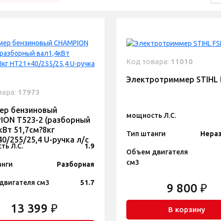
Код товара:
11010
Электротриммер STIHL 
вара:
17973
ер бензиновый
мощность Л.С.
ION Т523-2 (разборный
кВт 51,7см?8кг
Тип штанги
Нера
0/255/25,4 U-ручка л/с
ть Л.С.
1.9
Объем двигателя
см3
анги
Разборная
двигателя см3
51.7
9 800 ₽
13 399 ₽
В корзину