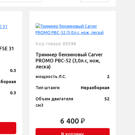
Код товара:
05596
FSE 31
Триммер бензиновый Carver
PROMO PBC-52 (3,0л.с, нож,
леска)
0.3
мощность Л.С.
2
зборная
Тип штанги
Неразборная
0.3
Объем двигателя
52
см3
6 400 ₽
В корзину