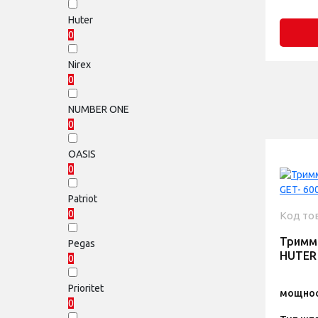
Huter
0
Nirex
0
NUMBER ONE
0
OASIS
0
Patriot
0
Код то
Тримм
Pegas
HUTER 
0
Prioritet
мощнос
0