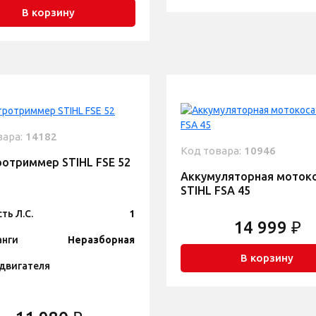
В корзину
вара:
14182
Код товара:
10946
отриммер STIHL FSE 52
Аккумуляторная моток
STIHL FSA 45
ть Л.С.
1
14 999 ₽
анги
Неразборная
В корзину
двигателя