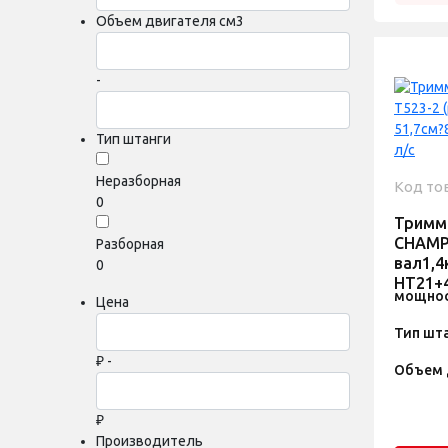
Объем двигателя см3
-
Тип штанги
Неразборная
Код то
0
Тримм
CHAMP
Разборная
вал1,4
0
HT21+4
мощнос
Цена
Тип шт
₽ -
Объем 
₽
Производитель