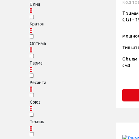
Код то
Блиц
0
Тримм
GGT- 1
Кратон
0
мощнос
Оптима
Тип шт
0
Объем 
Парма
см3
0
Ресанта
0
Союз
0
Техник
0