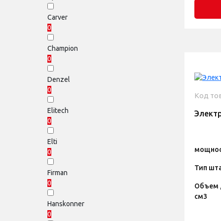
Carver
0
Champion
0
Denzel
0
Код то
Elitech
Электр
0
Elti
мощнос
0
Тип шт
Firman
0
Объем 
см3
Hanskonner
0