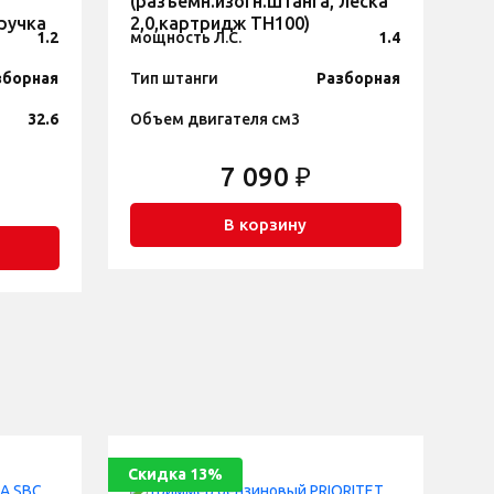
(разъемн.изогн.штанга, леска
-ручка
2,0,картридж TH100)
1.2
мощность Л.С.
1.4
зборная
Тип штанги
Разборная
32.6
Объем двигателя см3
7 090 ₽
В корзину
Скидка 13%