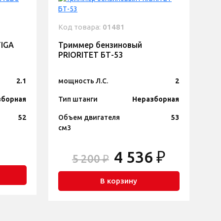
Код товара:
01481
TIGA
Триммер бензиновый
PRIORITET БТ-53
2.1
мощность Л.С.
2
зборная
Тип штанги
Неразборная
52
Объем двигателя
53
см3
4 536 ₽
5 200 ₽
В корзину