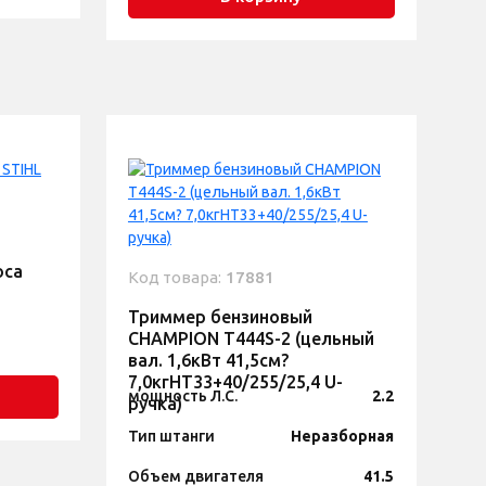
оса
Код товара:
17881
Триммер бензиновый
CHAMPION Т444S-2 (цельный
вал. 1,6кВт 41,5см?
7,0кгHT33+40/255/25,4 U-
мощность Л.С.
2.2
ручка)
Тип штанги
Неразборная
Объем двигателя
41.5