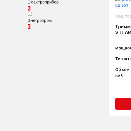
Электроприбор
0
Код то
Энегропром
Тримм
0
VILLAR
мощнос
Тип шт
Объем 
см3