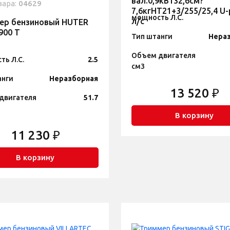
вал.0,9кВт32,6см?
вара:
04629
7,6кгНТ21+3/255/25,4 U
мощность Л.С.
л/с
ер бензиновый HUTER
900 Т
Тип штанги
Нера
Объем двигателя
ть Л.С.
2.5
см3
анги
Неразборная
13 520 ₽
двигателя
51.7
В корзину
11 230 ₽
В корзину