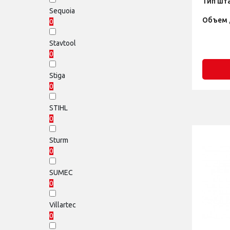
Тип шт
Sequoia
Объем 
0
Stavtool
0
Stiga
0
STIHL
0
Sturm
0
SUMEC
0
Villartec
0