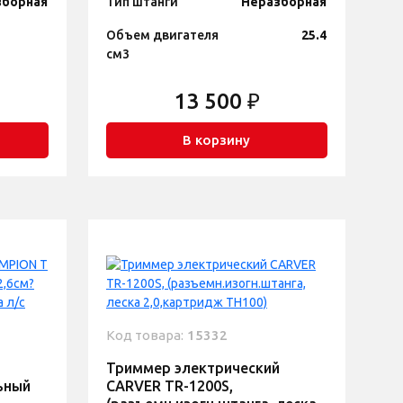
зборная
Тип штанги
Неразборная
Объем двигателя
25.4
см3
13 500 ₽
В корзину
Код товара:
15332
Триммер электрический
ьный
CARVER TR-1200S,