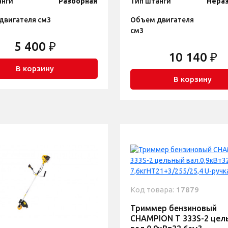
анги
Разборная
Тип штанги
Нера
двигателя см3
Объем двигателя
см3
5 400 ₽
10 140 ₽
В корзину
В корзину
Код товара:
17879
Триммер бензиновый
CHAMPION T 333S-2 цел