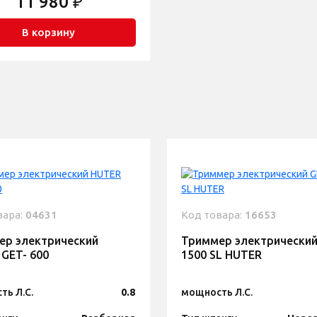
11 980 ₽
В корзину
вара:
04631
Код товара:
16653
ер электрический
Триммер электрический
GЕT- 600
1500 SL HUTER
ть Л.С.
0.8
мощность Л.С.