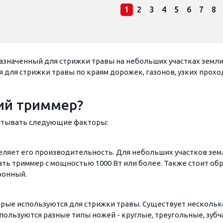
1
2
3
4
5
6
7
8
азначенный для стрижки травы на небольших участках земли.
для стрижки травы по краям дорожек, газонов, узких проходо
ий триммер?
итывать следующие факторы:
ляет его производительность. Для небольших участков зем
ать триммер с мощностью 1000 Вт или более. Также стоит об
ронный.
орые используются для стрижки травы. Существует несколько
спользуются разные типы ножей - круглые, треугольные, зубча