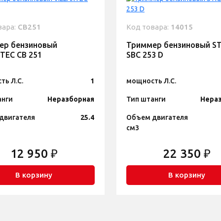
вара:
CB251
Код товара:
14015
ер бензиновый
Триммер бензиновый S
TEC CB 251
SBC 253 D
ть Л.С.
1
мощность Л.С.
анги
Неразборная
Тип штанги
Нера
двигателя
25.4
Объем двигателя
см3
12 950 ₽
22 350 ₽
В корзину
В корзину