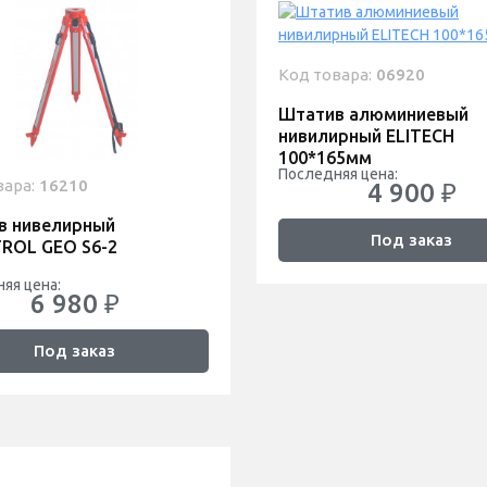
Код товара:
06920
Штатив алюминиевый
нивилирный ELITECH
100*165мм
Последняя цена:
вара:
16210
4 900 ₽
в нивелирный
Под заказ
ROL GEO S6-2
яя цена:
6 980 ₽
Под заказ