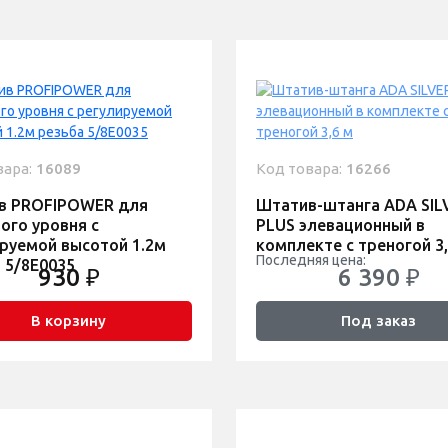
вара:
16089
Код товара:
16266
в PROFIPOWER для
Штатив-штанга ADA SIL
ого уровня с
PLUS элевационный в
руемой высотой 1.2м
комплекте с треногой 3,
Последняя цена:
 5/8E0035
930 ₽
6 390 ₽
В корзину
Под заказ