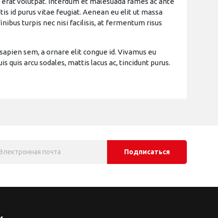
am erat volutpat. Interdum et malesuada fames ac ante
s id purus vitae feugiat. Aenean eu elit ut massa
ibus turpis nec nisi facilisis, at fermentum risus
sapien sem, a ornare elit congue id. Vivamus eu
 quis arcu sodales, mattis lacus ac, tincidunt purus.
Подписаться