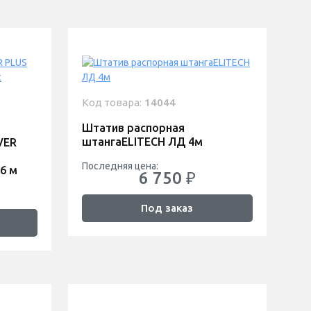
Код товара:
14044
Штатив распорная
штангаELITECH ЛД 4м
VER
Последняя цена:
6 м
6 750 ₽
Под заказ