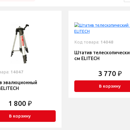
Код товара:
14048
Штатив телескопически
см ELITECH
вара:
14047
3 770 ₽
в эвалюционный
В корзину
мELITECH
1 800 ₽
В корзину