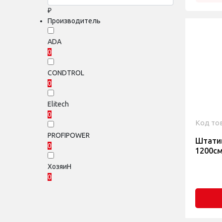
₽
Производитель
ADA
0
CONDTROL
0
Elitech
0
Код то
PROFIPOWER
Штати
0
1200с
ХозяиН
0