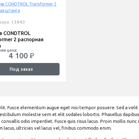
вара:
13643
в CONDTROL
ormer 2 распорная
а
яя цена:
4 100 ₽
Под заказ
it. Fusce elementum augue eget nisi tempor posuere. Sed a velit ex.
Vestibulum molestie sem et elit sodales lobortis. Phasellus dapibus 
onvallis odio imperdiet. Fusce quis risus lacus. Proin mollis nunc
 lacus, ultricies vel lacus vel, finibus commodo enim.