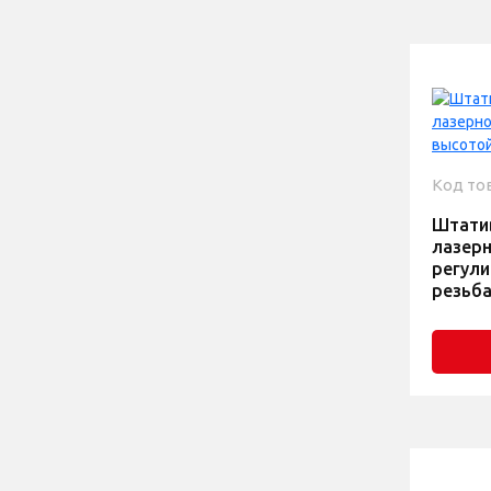
Код то
Штати
лазерн
регули
резьба