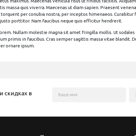
metus maximus. Maecenas vehicula risus ut finibus facilisis. Aliqu
is massa quis viverra. Maecenas ut diam sapien. Praesent venenati
 torquent per conubia nostra, per inceptos himenaeos. Curabitur fin
justo porttitor. Nam faucibus neque quis efficitur hendrerit.
orem. Nullam molestie magna sit amet fringilla mollis. Ut sodales 
m primis in faucibus. Cras semper sagittis massa vitae blandit. Duis
per ornare ipsum.
и скидках в