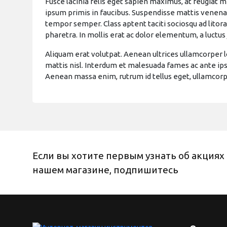
Fusce lacinia felis eget sapien maximus, at feugiat 
ipsum primis in faucibus. Suspendisse mattis venenat
tempor semper. Class aptent taciti sociosqu ad litora
pharetra. In mollis erat ac dolor elementum, a luctus 
Aliquam erat volutpat. Aenean ultrices ullamcorper l
mattis nisl. Interdum et malesuada fames ac ante ipsu
Aenean massa enim, rutrum id tellus eget, ullamcor
Если вы хотите первым узнать об акциях 
нашем магазине, подпишитесь