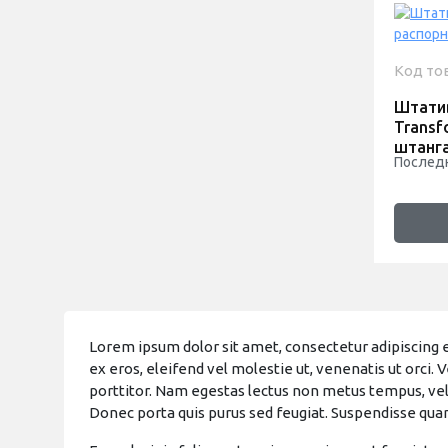
Код то
Штати
Transf
штанг
Последн
Lorem ipsum dolor sit amet, consectetur adipiscing el
ex eros, eleifend vel molestie ut, venenatis ut orci. 
porttitor. Nam egestas lectus non metus tempus, vel c
Donec porta quis purus sed feugiat. Suspendisse quam