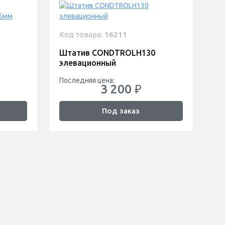
Код товара:
16211
Штатив CONDTROLН130
элевационный
Последняя цена:
3 200 ₽
Под заказ