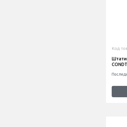
Код то
Штати
CONDT
Последн