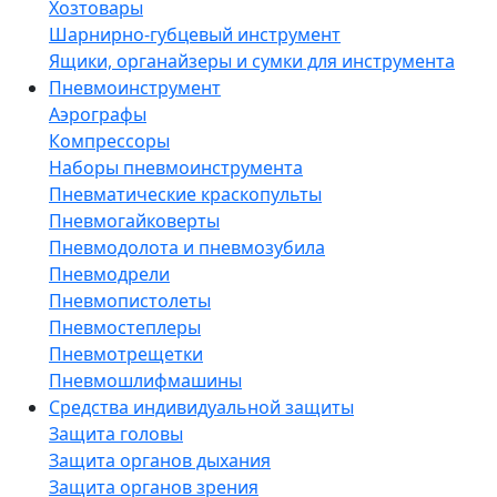
Хозтовары
Шарнирно-губцевый инструмент
Ящики, органайзеры и сумки для инструмента
Пневмоинструмент
Аэрографы
Компрессоры
Наборы пневмоинструмента
Пневматические краскопульты
Пневмогайковерты
Пневмодолота и пневмозубила
Пневмодрели
Пневмопистолеты
Пневмостеплеры
Пневмотрещетки
Пневмошлифмашины
Средства индивидуальной защиты
Защита головы
Защита органов дыхания
Защита органов зрения