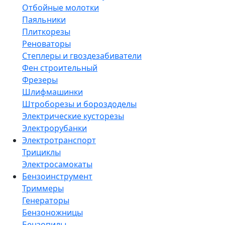
Отбойные молотки
Паяльники
Плиткорезы
Реноваторы
Степлеры и гвоздезабиватели
Фен строительный
Фрезеры
Шлифмашинки
Штроборезы и бороздоделы
Электрические кусторезы
Электрорубанки
Электротранспорт
Трициклы
Электросамокаты
Бензоинструмент
Триммеры
Генераторы
Бензоножницы
Бензопилы