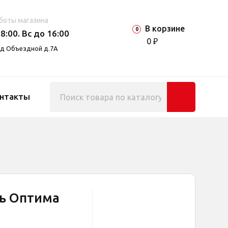
боты магазина
В корзине
0
8:00. Вс до 16:00
0 ₽
езд Объездной д.7А
нтакты
ь Оптима