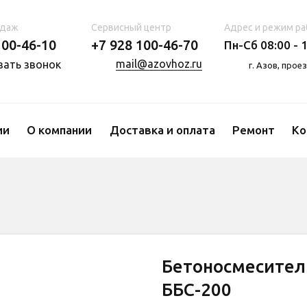
одаж
Сервисный центр
Адрес и режим ра
100-46-10
+7 928 100-46-70
Пн-Сб 08:00 - 1
mail@azovhoz.ru
зать звонок
г. Азов, про
ии
О компании
Доставка и оплата
Ремонт
Ко
Бетоносмесител
ББС-200