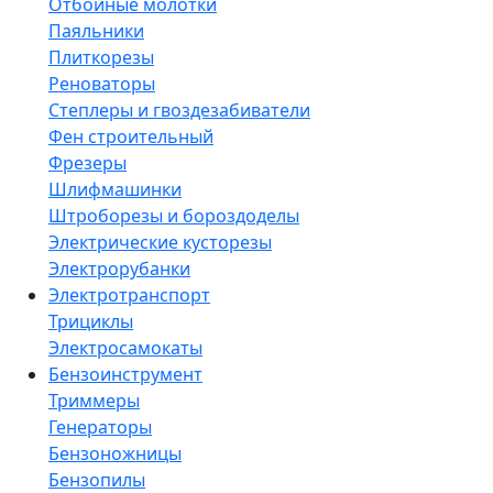
Отбойные молотки
Паяльники
Плиткорезы
Реноваторы
Степлеры и гвоздезабиватели
Фен строительный
Фрезеры
Шлифмашинки
Штроборезы и бороздоделы
Электрические кусторезы
Электрорубанки
Электротранспорт
Трициклы
Электросамокаты
Бензоинструмент
Триммеры
Генераторы
Бензоножницы
Бензопилы