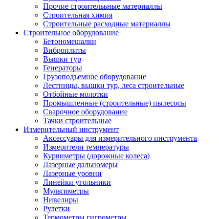
Прочие строителььные материаллы
Строительная химия
Строительные расходные материаллы
Строительное оборудование
Бетономешалки
Виброплиты
Вышки тур
Генераторы
Грузоподъемное оборудование
Лестницы, вышки тур, леса строительные
Отбойные молотки
Промышленные (строительные) пылесосы
Сварочное оборудование
Тачки строительные
Измерительный инструмент
Аксессуары для измерительного инструмента
Измерители температуры
Курвиметры (дорожные колеса)
Лазерные дальномеры
Лазерные уровни
Линейки угольники
Мультиметры
Нивелиры
Рулетки
Термометры гигрометры