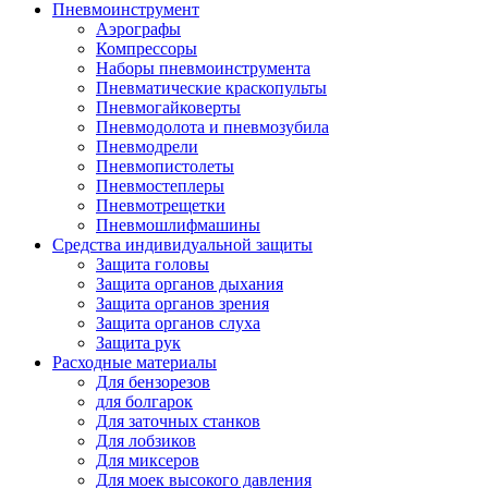
Пневмоинструмент
Аэрографы
Компрессоры
Наборы пневмоинструмента
Пневматические краскопульты
Пневмогайковерты
Пневмодолота и пневмозубила
Пневмодрели
Пневмопистолеты
Пневмостеплеры
Пневмотрещетки
Пневмошлифмашины
Средства индивидуальной защиты
Защита головы
Защита органов дыхания
Защита органов зрения
Защита органов слуха
Защита рук
Расходные материалы
Для бензорезов
для болгарок
Для заточных станков
Для лобзиков
Для миксеров
Для моек высокого давления