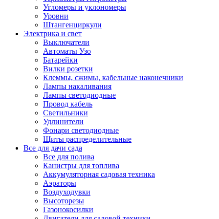
Угломеры и уклономеры
Уровни
Штангенциркули
Электрика и свет
Выключатели
Автоматы Узо
Батарейки
Вилки розетки
Клеммы, сжимы, кабельные наконечники
Лампы накаливания
Лампы светодиодные
Провод кабель
Светильники
Удлинители
Фонари светодиодные
Щиты распределительные
Все для дачи сада
Все для полива
Канистры для топлива
Аккумуляторная садовая техника
Аэраторы
Воздуходувки
Высоторезы
Газонокосилки
Двигатели для садовой техники