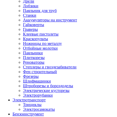
Дрели
Лобзики
Паяльник для труб
Станки
Аккумуляторы на инструмент
Гайковерты
Граверы
Клеевые пистолеты
Краскопульты
Ножницы по металлу
Отбойные молотки
Паяльники
Плиткорезы
Реноваторы
Степлеры и гвоздезабиватели
Фен строительный
Фрезеры
Шлифмашинки
Штроборезы и бороздоделы
Электрические кусторезы
Электрорубанки
Электротранспорт
Трициклы
Электросамокаты
Бензоинструмент