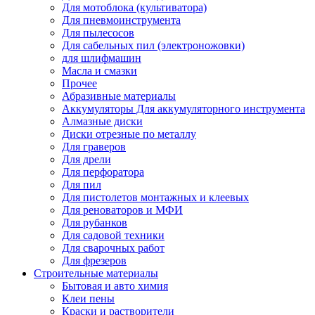
Для мотоблока (культиватора)
Для пневмоинструмента
Для пылесосов
Для сабельных пил (электроножовки)
для шлифмашин
Масла и смазки
Прочее
Абразивные материалы
Аккумуляторы Для аккумуляторного инструмента
Алмазные диски
Диски отрезные по металлу
Для граверов
Для дрели
Для перфоратора
Для пил
Для пистолетов монтажных и клеевых
Для реноваторов и МФИ
Для рубанков
Для садовой техники
Для сварочных работ
Для фрезеров
Строительные материалы
Бытовая и авто химия
Клеи пены
Краски и растворители