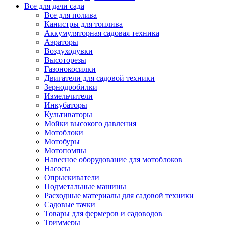
Все для дачи сада
Все для полива
Канистры для топлива
Аккумуляторная садовая техника
Аэраторы
Воздуходувки
Высоторезы
Газонокосилки
Двигатели для садовой техники
Зернодробилки
Измельчители
Инкубаторы
Культиваторы
Мойки высокого давления
Мотоблоки
Мотобуры
Мотопомпы
Навесное оборудование для мотоблоков
Насосы
Опрыскиватели
Подметальные машины
Расходные материалы для садовой техники
Садовые тачки
Товары для фермеров и садоводов
Триммеры