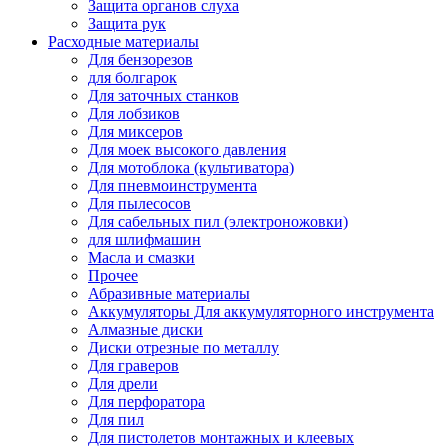
Защита органов слуха
Защита рук
Расходные материалы
Для бензорезов
для болгарок
Для заточных станков
Для лобзиков
Для миксеров
Для моек высокого давления
Для мотоблока (культиватора)
Для пневмоинструмента
Для пылесосов
Для сабельных пил (электроножовки)
для шлифмашин
Масла и смазки
Прочее
Абразивные материалы
Аккумуляторы Для аккумуляторного инструмента
Алмазные диски
Диски отрезные по металлу
Для граверов
Для дрели
Для перфоратора
Для пил
Для пистолетов монтажных и клеевых