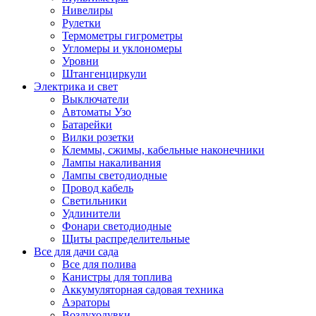
Нивелиры
Рулетки
Термометры гигрометры
Угломеры и уклономеры
Уровни
Штангенциркули
Электрика и свет
Выключатели
Автоматы Узо
Батарейки
Вилки розетки
Клеммы, сжимы, кабельные наконечники
Лампы накаливания
Лампы светодиодные
Провод кабель
Светильники
Удлинители
Фонари светодиодные
Щиты распределительные
Все для дачи сада
Все для полива
Канистры для топлива
Аккумуляторная садовая техника
Аэраторы
Воздуходувки