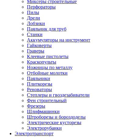
Миксеры строительные
Перфораторы
Пилы
Дрели
Лобзики
Паяльник для труб
Станки
Аккумуляторы на инструмент
Гайковерты
Граверы
Клеевые пистолеты
Краскопульты
Ножницы по металлу
Отбойные молотки
Паяльники
Плиткорезы
Реноваторы
Степлеры и гвоздезабиватели
Фен строительный
Фрезеры
Шлифмашинки
Штроборезы и бороздоделы
Электрические кусторезы
Электрорубанки
Электротранспорт