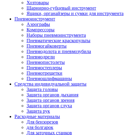
Хозтовары
Шарнирно-губцевый инструмент
Ящики, органайзеры и сумки для инструмента
Пневмоинструмент
Аэрографы
Компрессоры
Наборы пневмоинструмента
Пневматические краскопульты
Пневмогайковерты
Пневмодолота и пневмозубила
Пневмодрели
Пневмопистолеты
Пневмостеплеры
Пневмотрещетки
Пневмошлифмашины
Средства индивидуальной защиты
Защита головы
Защита органов дыхания
Защита органов зрения
Защита органов слуха
Защита рук
Расходные материалы
Для бензорезов
для болгарок
Для заточных станков