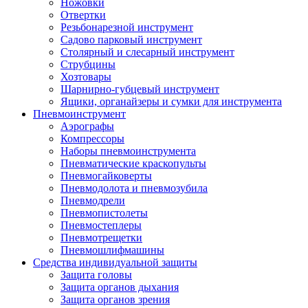
Ножовки
Отвертки
Резьбонарезной инструмент
Садово парковый инструмент
Столярный и слесарный инструмент
Струбцины
Хозтовары
Шарнирно-губцевый инструмент
Ящики, органайзеры и сумки для инструмента
Пневмоинструмент
Аэрографы
Компрессоры
Наборы пневмоинструмента
Пневматические краскопульты
Пневмогайковерты
Пневмодолота и пневмозубила
Пневмодрели
Пневмопистолеты
Пневмостеплеры
Пневмотрещетки
Пневмошлифмашины
Средства индивидуальной защиты
Защита головы
Защита органов дыхания
Защита органов зрения