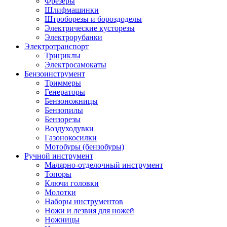
Фрезеры
Шлифмашинки
Штроборезы и бороздоделы
Электрические кусторезы
Электрорубанки
Электротранспорт
Трициклы
Электросамокаты
Бензоинструмент
Триммеры
Генераторы
Бензоножницы
Бензопилы
Бензорезы
Воздуходувки
Газонокосилки
Мотобуры (бензобуры)
Ручной инструмент
Малярно-отделочный инструмент
Топоры
Ключи головки
Молотки
Наборы инструментов
Ножи и лезвия для ножей
Ножницы