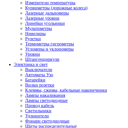
Измерители температуры
Курвиметры (дорожные колеса)
Лазерные дальномеры
Лазерные уровни
Линейки угольники
Мультиметры
Нивелиры
Рулетки
Термометры гигрометры
Угломеры и уклономеры
Уровни
Штангенциркули
Электрика и свет
Выключатели
Автоматы Узо
Батарейки
Вилки розетки
Клеммы, сжимы, кабельные наконечники
Лампы накаливания
Лампы светодиодные
Провод кабель
Светильники
Удлинители
Фонари светодиодные
Щиты распределительные