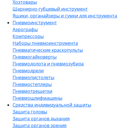
Хозтовары
Шарнирно-губцевый инструмент
Ящики, органайзеры и сумки для инструмента
Пневмоинструмент
Аэрографы
Компрессоры
Наборы пневмоинструмента
Пневматические краскопульты
Пневмогайковерты
Пневмодолота и пневмозубила
Пневмодрели
Пневмопистолеты
Пневмостеплеры
Пневмотрещетки
Пневмошлифмашины
Средства индивидуальной защиты
Защита головы
Защита органов дыхания
Защита органов зрения