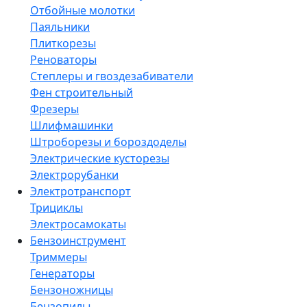
Отбойные молотки
Паяльники
Плиткорезы
Реноваторы
Степлеры и гвоздезабиватели
Фен строительный
Фрезеры
Шлифмашинки
Штроборезы и бороздоделы
Электрические кусторезы
Электрорубанки
Электротранспорт
Трициклы
Электросамокаты
Бензоинструмент
Триммеры
Генераторы
Бензоножницы
Бензопилы