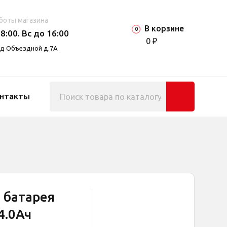
боты магазина
В корзине
0
8:00. Вс до 16:00
0 ₽
езд Объездной д.7А
нтакты
 батарея
4.0Ач