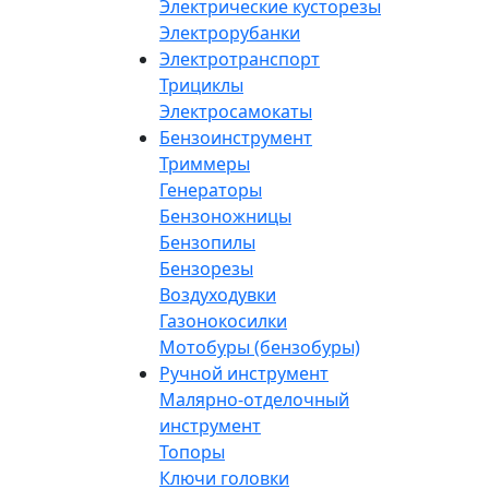
Электрические кусторезы
Электрорубанки
Электротранспорт
Трициклы
Электросамокаты
Бензоинструмент
Триммеры
Генераторы
Бензоножницы
Бензопилы
Бензорезы
Воздуходувки
Газонокосилки
Мотобуры (бензобуры)
Ручной инструмент
Малярно-отделочный
инструмент
Топоры
Ключи головки