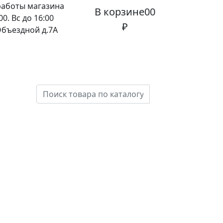
работы магазина
В корзине
0
0
00. Вс до 16:00
₽
 Объездной д.7А