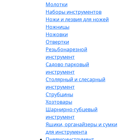
Молотки
Наборы инструментов
Ножи и лезвия для ножей
Ножницы
Ножовки
Отвертки
Резьбонарезной
инструмент
Садово парковый
инструмент
Столярный и слесарный
инструмент
Струбцины
Хозтовары
Шарнирно-губцевый
инструмент
Ящики, органайзеры и сумки
для инструмента
Пневмоинструмент