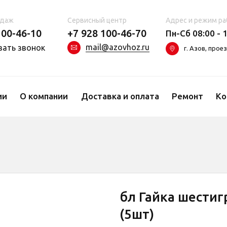
одаж
Сервисный центр
Адрес и режим ра
100-46-10
+7 928 100-46-70
Пн-Сб 08:00 - 1
mail@azovhoz.ru
зать звонок
г. Азов, про
ии
О компании
Доставка и оплата
Ремонт
Ко
бл Гайка шестиг
(5шт)