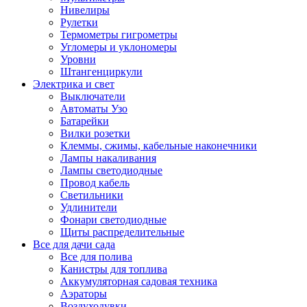
Нивелиры
Рулетки
Термометры гигрометры
Угломеры и уклономеры
Уровни
Штангенциркули
Электрика и свет
Выключатели
Автоматы Узо
Батарейки
Вилки розетки
Клеммы, сжимы, кабельные наконечники
Лампы накаливания
Лампы светодиодные
Провод кабель
Светильники
Удлинители
Фонари светодиодные
Щиты распределительные
Все для дачи сада
Все для полива
Канистры для топлива
Аккумуляторная садовая техника
Аэраторы
Воздуходувки