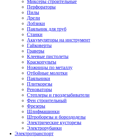
Миксеры строительные
Перфораторы
Пилы
Дрели
Лобзики
Паяльник для труб
Станки
Аккумуляторы на инструмент
Гайковерты
Граверы
Клеевые пистолеты
Краскопульты
Ножницы по металлу
Отбойные молотки
Паяльники
Плиткорезы
Реноваторы
Степлеры и гвоздезабиватели
Фен строительный
Фрезеры
Шлифмашинки
Штроборезы и бороздоделы
Электрические кусторезы
Электрорубанки
Электротранспорт