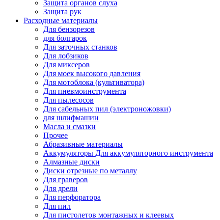
Защита органов слуха
Защита рук
Расходные материалы
Для бензорезов
для болгарок
Для заточных станков
Для лобзиков
Для миксеров
Для моек высокого давления
Для мотоблока (культиватора)
Для пневмоинструмента
Для пылесосов
Для сабельных пил (электроножовки)
для шлифмашин
Масла и смазки
Прочее
Абразивные материалы
Аккумуляторы Для аккумуляторного инструмента
Алмазные диски
Диски отрезные по металлу
Для граверов
Для дрели
Для перфоратора
Для пил
Для пистолетов монтажных и клеевых