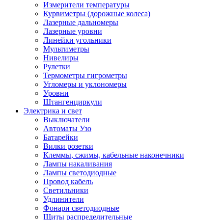
Измерители температуры
Курвиметры (дорожные колеса)
Лазерные дальномеры
Лазерные уровни
Линейки угольники
Мультиметры
Нивелиры
Рулетки
Термометры гигрометры
Угломеры и уклономеры
Уровни
Штангенциркули
Электрика и свет
Выключатели
Автоматы Узо
Батарейки
Вилки розетки
Клеммы, сжимы, кабельные наконечники
Лампы накаливания
Лампы светодиодные
Провод кабель
Светильники
Удлинители
Фонари светодиодные
Щиты распределительные