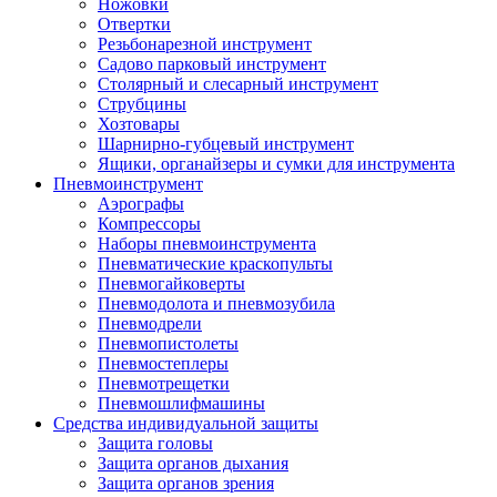
Ножовки
Отвертки
Резьбонарезной инструмент
Садово парковый инструмент
Столярный и слесарный инструмент
Струбцины
Хозтовары
Шарнирно-губцевый инструмент
Ящики, органайзеры и сумки для инструмента
Пневмоинструмент
Аэрографы
Компрессоры
Наборы пневмоинструмента
Пневматические краскопульты
Пневмогайковерты
Пневмодолота и пневмозубила
Пневмодрели
Пневмопистолеты
Пневмостеплеры
Пневмотрещетки
Пневмошлифмашины
Средства индивидуальной защиты
Защита головы
Защита органов дыхания
Защита органов зрения