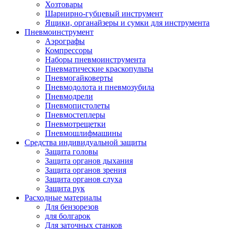
Хозтовары
Шарнирно-губцевый инструмент
Ящики, органайзеры и сумки для инструмента
Пневмоинструмент
Аэрографы
Компрессоры
Наборы пневмоинструмента
Пневматические краскопульты
Пневмогайковерты
Пневмодолота и пневмозубила
Пневмодрели
Пневмопистолеты
Пневмостеплеры
Пневмотрещетки
Пневмошлифмашины
Средства индивидуальной защиты
Защита головы
Защита органов дыхания
Защита органов зрения
Защита органов слуха
Защита рук
Расходные материалы
Для бензорезов
для болгарок
Для заточных станков