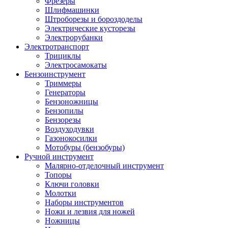
Фрезеры
Шлифмашинки
Штроборезы и бороздоделы
Электрические кусторезы
Электрорубанки
Электротранспорт
Трициклы
Электросамокаты
Бензоинструмент
Триммеры
Генераторы
Бензоножницы
Бензопилы
Бензорезы
Воздуходувки
Газонокосилки
Мотобуры (бензобуры)
Ручной инструмент
Малярно-отделочный инструмент
Топоры
Ключи головки
Молотки
Наборы инструментов
Ножи и лезвия для ножей
Ножницы