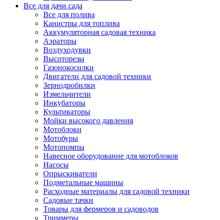
Все для дачи сада
Все для полива
Канистры для топлива
Аккумуляторная садовая техника
Аэраторы
Воздуходувки
Высоторезы
Газонокосилки
Двигатели для садовой техники
Зернодробилки
Измельчители
Инкубаторы
Культиваторы
Мойки высокого давления
Мотоблоки
Мотобуры
Мотопомпы
Навесное оборудование для мотоблоков
Насосы
Опрыскиватели
Подметальные машины
Расходные материалы для садовой техники
Садовые тачки
Товары для фермеров и садоводов
Триммеры