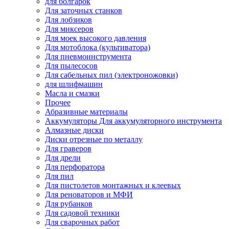
для болгарок
Для заточных станков
Для лобзиков
Для миксеров
Для моек высокого давления
Для мотоблока (культиватора)
Для пневмоинструмента
Для пылесосов
Для сабельных пил (электроножовки)
для шлифмашин
Масла и смазки
Прочее
Абразивные материалы
Аккумуляторы Для аккумуляторного инструмента
Алмазные диски
Диски отрезные по металлу
Для граверов
Для дрели
Для перфоратора
Для пил
Для пистолетов монтажных и клеевых
Для реноваторов и МФИ
Для рубанков
Для садовой техники
Для сварочных работ