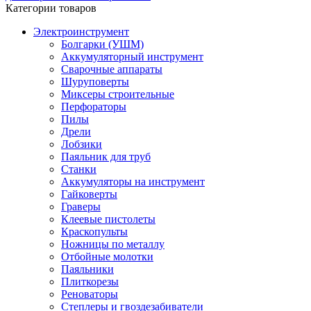
Категории товаров
Электроинструмент
Болгарки (УШМ)
Аккумуляторный инструмент
Сварочные аппараты
Шуруповерты
Миксеры строительные
Перфораторы
Пилы
Дрели
Лобзики
Паяльник для труб
Станки
Аккумуляторы на инструмент
Гайковерты
Граверы
Клеевые пистолеты
Краскопульты
Ножницы по металлу
Отбойные молотки
Паяльники
Плиткорезы
Реноваторы
Степлеры и гвоздезабиватели