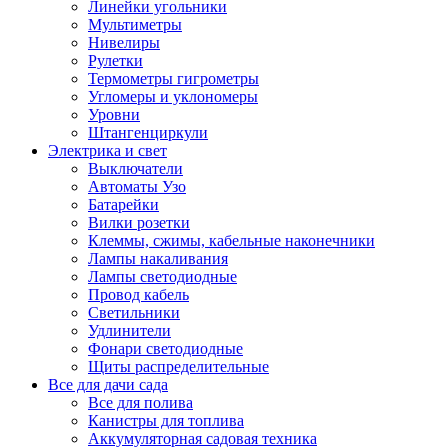
Линейки угольники
Мультиметры
Нивелиры
Рулетки
Термометры гигрометры
Угломеры и уклономеры
Уровни
Штангенциркули
Электрика и свет
Выключатели
Автоматы Узо
Батарейки
Вилки розетки
Клеммы, сжимы, кабельные наконечники
Лампы накаливания
Лампы светодиодные
Провод кабель
Светильники
Удлинители
Фонари светодиодные
Щиты распределительные
Все для дачи сада
Все для полива
Канистры для топлива
Аккумуляторная садовая техника