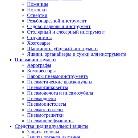
Ножницы
Ножовки
Отвертки
Резьбонарезной инструмент
Садово парковый инструмент
Столярный и слесарный инструмент
Струбцины
Хозтовары
Шарнирно-губцевый инструмент
Ящики, органайзеры и сумки для инструмента
Пневмоинструмент
Аэрографы
Компрессоры
Наборы пневмоинструмента
Пневматические краскопульты
Пневмогайковерты
Пневмодолота и пневмозубила
Пневмодрели
Пневмопистолеты
Пневмостеплеры
Пневмотрещетки
Пневмошлифмашины
Средства индивидуальной защиты
Защита головы
Защита органов дыхания