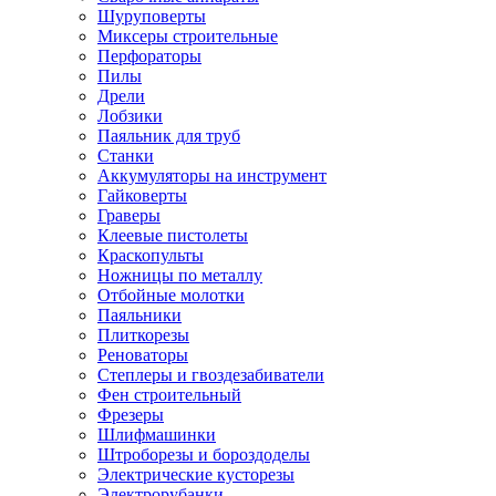
Шуруповерты
Миксеры строительные
Перфораторы
Пилы
Дрели
Лобзики
Паяльник для труб
Станки
Аккумуляторы на инструмент
Гайковерты
Граверы
Клеевые пистолеты
Краскопульты
Ножницы по металлу
Отбойные молотки
Паяльники
Плиткорезы
Реноваторы
Степлеры и гвоздезабиватели
Фен строительный
Фрезеры
Шлифмашинки
Штроборезы и бороздоделы
Электрические кусторезы
Электрорубанки