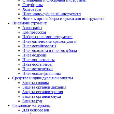
Столярный и слесарный инструмент
Струбцины
Хозтовары
Шарнирно-губцевый инструмент
Ящики, органайзеры и сумки для инструмента
Пневмоинструмент
Аэрографы
Компрессоры
Наборы пневмоинструмента
Пневматические краскопульты
Пневмогайковерты
Пневмодолота и пневмозубила
Пневмодрели
Пневмопистолеты
Пневмостеплеры
Пневмотрещетки
Пневмошлифмашины
Средства индивидуальной защиты
Защита головы
Защита органов дыхания
Защита органов зрения
Защита органов слуха
Защита рук
Расходные материалы
Для бензорезов