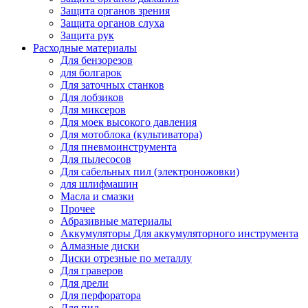
Защита органов зрения
Защита органов слуха
Защита рук
Расходные материалы
Для бензорезов
для болгарок
Для заточных станков
Для лобзиков
Для миксеров
Для моек высокого давления
Для мотоблока (культиватора)
Для пневмоинструмента
Для пылесосов
Для сабельных пил (электроножовки)
для шлифмашин
Масла и смазки
Прочее
Абразивные материалы
Аккумуляторы Для аккумуляторного инструмента
Алмазные диски
Диски отрезные по металлу
Для граверов
Для дрели
Для перфоратора
Для пил