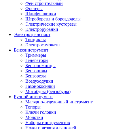
Фен строительный
Фрезеры
Шлифмашинки
Штроборезы и бороздоделы
Электрические кусторезы
Электрорубанки
Электротранспорт
Трициклы
Электросамокаты
Бензоинструмент
Триммеры
Генераторы
Бензоножницы
Бензопилы
Бензорезы
Воздуходувки
Газонокосилки
Мотобуры (бензобуры)
Ручной инструмент
Малярно-отделочный инструмент
Топоры
Ключи головки
Молотки
Наборы инструментов
Ножи и лезвия для ножей