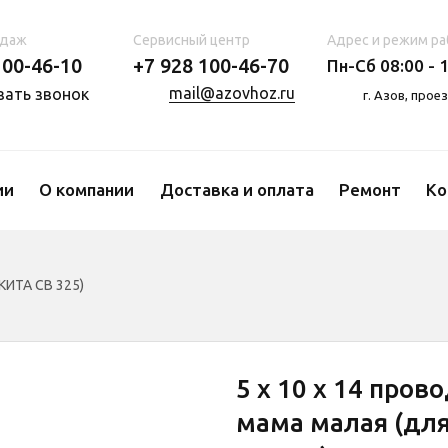
одаж
Сервисный центр
Адрес и режим ра
100-46-10
+7 928 100-46-70
Пн-Сб 08:00 - 1
mail@azovhoz.ru
зать звонок
г. Азов, про
ии
О компании
Доставка и оплата
Ремонт
Ко
КИТА СВ 325)
5 х 10 х 14 пров
мама малая (дл