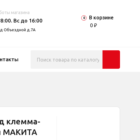
боты магазина
В корзине
0
8:00. Вс до 16:00
0 ₽
езд Объездной д.7А
нтакты
од клемма-
я МАКИТА