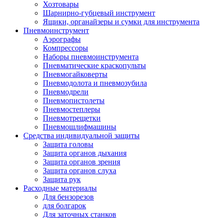
Хозтовары
Шарнирно-губцевый инструмент
Ящики, органайзеры и сумки для инструмента
Пневмоинструмент
Аэрографы
Компрессоры
Наборы пневмоинструмента
Пневматические краскопульты
Пневмогайковерты
Пневмодолота и пневмозубила
Пневмодрели
Пневмопистолеты
Пневмостеплеры
Пневмотрещетки
Пневмошлифмашины
Средства индивидуальной защиты
Защита головы
Защита органов дыхания
Защита органов зрения
Защита органов слуха
Защита рук
Расходные материалы
Для бензорезов
для болгарок
Для заточных станков