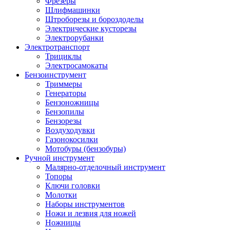
Фрезеры
Шлифмашинки
Штроборезы и бороздоделы
Электрические кусторезы
Электрорубанки
Электротранспорт
Трициклы
Электросамокаты
Бензоинструмент
Триммеры
Генераторы
Бензоножницы
Бензопилы
Бензорезы
Воздуходувки
Газонокосилки
Мотобуры (бензобуры)
Ручной инструмент
Малярно-отделочный инструмент
Топоры
Ключи головки
Молотки
Наборы инструментов
Ножи и лезвия для ножей
Ножницы