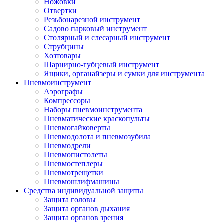
Ножовки
Отвертки
Резьбонарезной инструмент
Садово парковый инструмент
Столярный и слесарный инструмент
Струбцины
Хозтовары
Шарнирно-губцевый инструмент
Ящики, органайзеры и сумки для инструмента
Пневмоинструмент
Аэрографы
Компрессоры
Наборы пневмоинструмента
Пневматические краскопульты
Пневмогайковерты
Пневмодолота и пневмозубила
Пневмодрели
Пневмопистолеты
Пневмостеплеры
Пневмотрещетки
Пневмошлифмашины
Средства индивидуальной защиты
Защита головы
Защита органов дыхания
Защита органов зрения