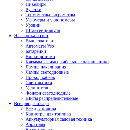
Нивелиры
Рулетки
Термометры гигрометры
Угломеры и уклономеры
Уровни
Штангенциркули
Электрика и свет
Выключатели
Автоматы Узо
Батарейки
Вилки розетки
Клеммы, сжимы, кабельные наконечники
Лампы накаливания
Лампы светодиодные
Провод кабель
Светильники
Удлинители
Фонари светодиодные
Щиты распределительные
Все для дачи сада
Все для полива
Канистры для топлива
Аккумуляторная садовая техника
Аэраторы
Воздуходувки