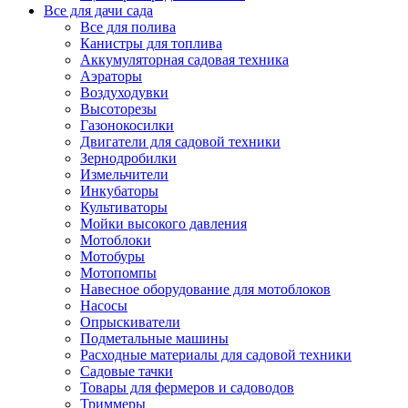
Все для дачи сада
Все для полива
Канистры для топлива
Аккумуляторная садовая техника
Аэраторы
Воздуходувки
Высоторезы
Газонокосилки
Двигатели для садовой техники
Зернодробилки
Измельчители
Инкубаторы
Культиваторы
Мойки высокого давления
Мотоблоки
Мотобуры
Мотопомпы
Навесное оборудование для мотоблоков
Насосы
Опрыскиватели
Подметальные машины
Расходные материалы для садовой техники
Садовые тачки
Товары для фермеров и садоводов
Триммеры