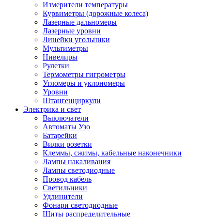
Измерители температуры
Курвиметры (дорожные колеса)
Лазерные дальномеры
Лазерные уровни
Линейки угольники
Мультиметры
Нивелиры
Рулетки
Термометры гигрометры
Угломеры и уклономеры
Уровни
Штангенциркули
Электрика и свет
Выключатели
Автоматы Узо
Батарейки
Вилки розетки
Клеммы, сжимы, кабельные наконечники
Лампы накаливания
Лампы светодиодные
Провод кабель
Светильники
Удлинители
Фонари светодиодные
Щиты распределительные