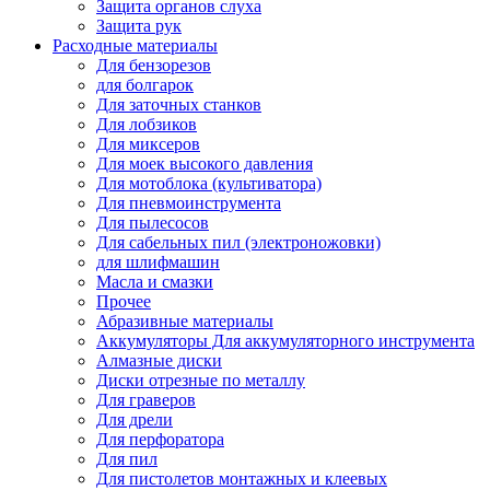
Защита органов слуха
Защита рук
Расходные материалы
Для бензорезов
для болгарок
Для заточных станков
Для лобзиков
Для миксеров
Для моек высокого давления
Для мотоблока (культиватора)
Для пневмоинструмента
Для пылесосов
Для сабельных пил (электроножовки)
для шлифмашин
Масла и смазки
Прочее
Абразивные материалы
Аккумуляторы Для аккумуляторного инструмента
Алмазные диски
Диски отрезные по металлу
Для граверов
Для дрели
Для перфоратора
Для пил
Для пистолетов монтажных и клеевых