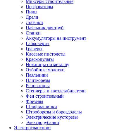
Миксеры строительные
Перфораторы
Пилы
Дрели
Лобзики
Паяльник для труб
Станки
Аккумуляторы на инструмент
Гайковерты
Граверы
Клеевые пистолеты
Краскопульты
Ножницы по металлу
Отбойные молотки
Паяльники
Плиткорезы
Реноваторы
Степлеры и гвоздезабиватели
Фен строительный
Фрезеры
Шлифмашинки
Штроборезы и бороздоделы
Электрические кусторезы
Электрорубанки
Электротранспорт